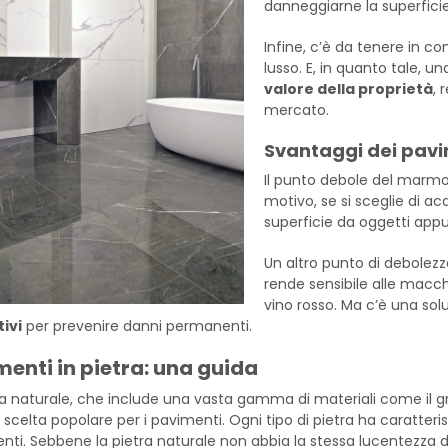
danneggiarne la superficie
Infine, c’è da tenere in c
lusso. E, in quanto tale, 
valore della proprietà
, 
mercato.
Svantaggi dei pav
Il punto debole del marmo
motivo, se si sceglie di a
superficie da oggetti appun
Un altro punto di debolezz
rende sensibile alle macch
vino rosso. Ma c’è una solu
ivi
per prevenire danni permanenti.
enti in pietra: una guida
ra naturale, che include una vasta gamma di materiali come il grani
a scelta popolare per i pavimenti. Ogni tipo di pietra ha caratteri
nti. Sebbene la pietra naturale non abbia la stessa lucentezza