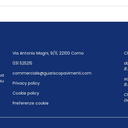
Via Antonio Magni, 9/11, 22100 Como
Ch
031 525215
da
8:
commerciale@guariscopavimenti.com
ua
s
su
Privacy policy
8
Cookie policy
C
G
Preferenze cookie