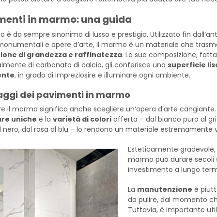
menti in marmo: una guida
 è da sempre sinonimo di lusso e prestigio. Utilizzato fin dall’ant
 monumentali e opere d’arte, il marmo è un materiale che tras
ione di grandezza e raffinatezza
. La sua composizione, fatta
almente di carbonato di calcio, gli conferisce una
superficie lis
ente
, in grado di impreziosire e illuminare ogni ambiente.
ggi dei pavimenti in marmo
re il marmo significa anche scegliere un’opera d’arte cangiante.
re uniche
e la
varietà di colori
offerta – dal bianco puro al gri
l nero, dal rosa al blu – lo rendono un materiale estremamente v
Esteticamente gradevole,
marmo può durare secoli s
investimento a lungo term
La
manutenzione
è piutt
da pulire, dal momento c
Tuttavia, è importante uti