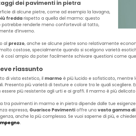
aggi dei pavimenti in pietra
rficie di alcune pietre, come ad esempio la lavagna,
più fredda
rispetto a quella del marmo: questo
 potrebbe renderle meno confortevoli al tatto,
mente d’inverno.
o al
prezzo
, anche se alcune pietre sono relativamente economic
molto costose, specialmente quando si scelgono varietà esotiche o
i è così ampio da poter facilmente schivare questioni come qu
reve riassunto
o di vista estetico, il
marmo
è più lucido e sofisticato, mentre 
i. Presenta più varietà di texture e colore tra le quali scegliere.
E
 essere più resistente agli urti e ai graffi. Il marmo è più delic
ta tra pavimenti in marmo e in pietra dipende dalle tue esigenze
nza espressa,
Guarisco Pavimenti
offre una
vasta gamma di 
igenza, anche la più complessa. Se vuoi saperne di più, e chiedere
 impegno
.