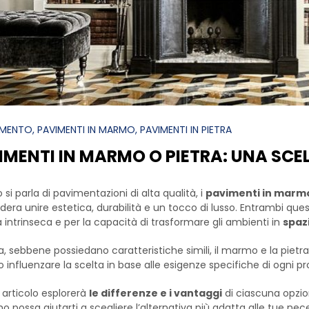
AMENTO
, PAVIMENTI IN MARMO
, PAVIMENTI IN PIETRA
MENTI IN MARMO O PIETRA: UNA SCELT
si parla di pavimentazioni di alta qualità, i
pavimenti in marmo 
dera unire estetica, durabilità e un tocco di lusso. Entrambi quest
a intrinseca e per la capacità di trasformare gli ambienti in
spazi
a, sebbene possiedano caratteristiche simili, il marmo e la piet
 influenzare la scelta in base alle esigenze specifiche di ogni p
articolo esplorerà
le differenze e i vantaggi
di ciascuna opzio
o possa aiutarti a scegliere l’alternativa più adatta alle tue nece