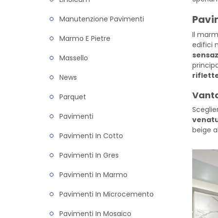
Pavi
Manutenzione Pavimenti
Il marmo
Marmo E Pietre
edifici
sensaz
Massello
princip
riflett
News
Vanta
Parquet
Sceglie
Pavimenti
venatu
beige a
Pavimenti In Cotto
Pavimenti In Gres
Pavimenti In Marmo
Pavimenti In Microcemento
Pavimenti In Mosaico