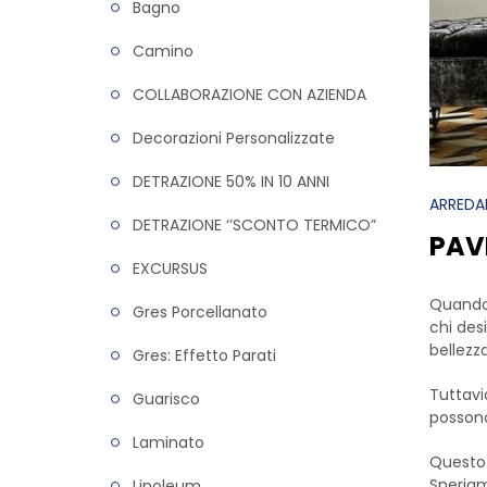
Bagno
Camino
COLLABORAZIONE CON AZIENDA
Decorazioni Personalizzate
DETRAZIONE 50% IN 10 ANNI
ARRED
DETRAZIONE ‘’SCONTO TERMICO”
PAVI
EXCURSUS
Quando 
Gres Porcellanato
chi desi
bellezz
Gres: Effetto Parati
Tuttavi
Guarisco
possono
Laminato
Questo 
Speriam
Linoleum