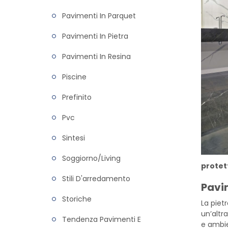
Pavimenti In Parquet
Pavimenti In Pietra
Pavimenti In Resina
Piscine
Prefinito
Pvc
Sintesi
Soggiorno/living
protett
Stili D'arredamento
Pavim
Storiche
La piet
un’altr
Tendenza Pavimenti E
e ambie