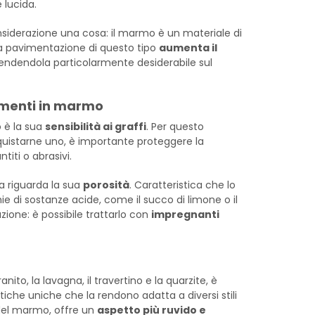
 lucida.
onsiderazione una cosa: il marmo è un materiale di
una pavimentazione di questo tipo
aumenta il
rendendola particolarmente desiderabile sul
imenti in marmo
 è la sua
sensibilità ai graffi
. Per questo
cquistarne uno, è importante proteggere la
titi o abrasivi.
a riguarda la sua
porosità
. Caratteristica che lo
ie di sostanze acide, come il succo di limone o il
zione: è possibile trattarlo con
impregnanti
to, la lavagna, il travertino e la quarzite, è
stiche uniche che la rendono adatta a diversi stili
 del marmo, offre un
aspetto più ruvido e