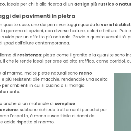
co
, ideale per chi è alla ricerca di un
design più rustico o natu
ggi dei pavimenti in pietra
n questo caso, uno dei primi vantaggi riguarda la
varietà stilis
ta gamma di opzioni, con diverse texture, colori e finiture. Può e
a ruvida per un effetto più naturale. Grazie a questa versatilità,
i spazi dall’allure contemporanea.
liamo di
resistenza
: pietre come il granito e la quarzite sono inc
a, il che le rende ideali per aree ad alto traffico, come corridoi, 
o al marmo, molte pietre naturali sono
meno
e
e più resistenti alle macchie, rendendole una scelta
e per ambienti in cui si cucina o si mangia
ntemente.
o anche di un materiale di
semplice
enzione
: sebbene richieda trattamenti periodici per
arne l’aspetto, è meno suscettibile ai danni da
e acide rispetto al marmo.