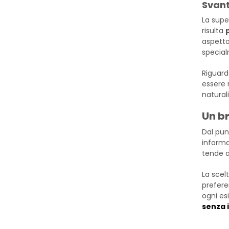
Svant
La supe
risulta
aspetto
special
Riguard
essere 
natural
Un b
Dal punt
informal
tende a
La scel
prefere
ogni es
senza