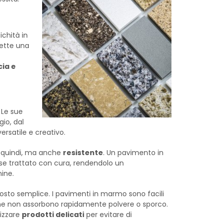
ichità in
mette una
cia e
 Le sue
gio, dal
ersatile e creativo.
 quindi, ma anche
resistente
. Un pavimento in
e trattato con cura, rendendolo un
ine.
osto semplice. I pavimenti in marmo sono facili
he non assorbono rapidamente polvere o sporco.
lizzare
prodotti delicati
per evitare di