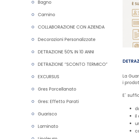
Bagno
Camino
COLLABORAZIONE CON AZIENDA
Decorazioni Personalizzate
DETRAZIONE 50% IN 10 ANNI
DETRAZ
DETRAZIONE ‘’SCONTO TERMICO”
La Guar
EXCURSUS
i prodot
Gres Porcellanato
E` suff
Gres: Effetto Parati
d
Guarisco
il
u
Laminato
c
Linoleum