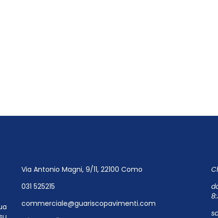
Via Antonio Magni, 9/11, 22100 Como
Ch
031 525215
da
8:
commerciale@guariscopavimenti.com
ua
s
su