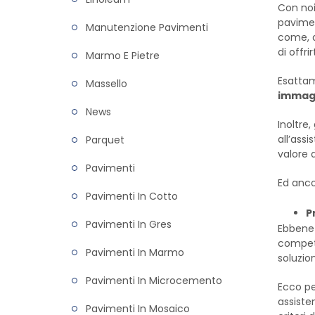
Con noi
pavimen
Manutenzione Pavimenti
come, d
di offr
Marmo E Pietre
Esattam
Massello
immagi
News
Inoltre,
all’ass
Parquet
valore 
Pavimenti
Ed anco
Pavimenti In Cotto
P
Pavimenti In Gres
Ebbene s
compete
Pavimenti In Marmo
soluzio
Pavimenti In Microcemento
Ecco pe
assisten
Pavimenti In Mosaico