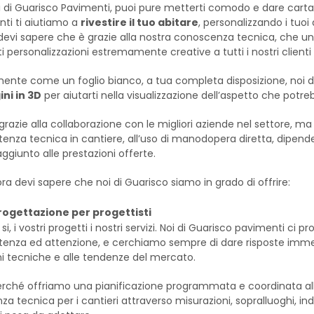
 di Guarisco Pavimenti, puoi pure metterti comodo e dare carta 
ti ti aiutiamo a
rivestire il tuo abitare
, personalizzando i tuoi
evi sapere che è grazie alla nostra conoscenza tecnica, che 
irti personalizzazioni estremamente creative a tutti i nostri clien
ente come un foglio bianco, a tua completa disposizione, noi 
ni in 3D
per aiutarti nella visualizzazione dell’aspetto che potre
 grazie alla collaborazione con le migliori aziende nel settore, ma 
istenza tecnica in cantiere, all’uso di manodopera diretta, dipend
aggiunto alle prestazioni offerte.
ra devi sapere che noi di Guarisco siamo in grado di offrire:
rogettazione per progettisti
i, i vostri progetti i nostri servizi. Noi di Guarisco pavimenti ci
nza ed attenzione, e cerchiamo sempre di dare risposte immed
ni tecniche e alle tendenze del mercato.
rché offriamo una pianificazione programmata e coordinata alle
za tecnica per i cantieri attraverso misurazioni, sopralluoghi, ind