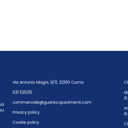
Via Antonio Magni, 9/11, 22100 Como
Ch
031 525215
da
8:
commerciale@guariscopavimenti.com
ua
s
su
Privacy policy
8
Cookie policy
C