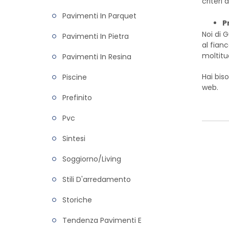
criteri 
Pavimenti In Parquet
P
Noi di 
Pavimenti In Pietra
al fian
moltitu
Pavimenti In Resina
Hai biso
Piscine
web.
Prefinito
Pvc
Sintesi
Soggiorno/living
Stili D'arredamento
Storiche
Tendenza Pavimenti E