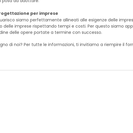
di posa da adottare.
rogettazione per imprese
Guarisco siamo perfettamente allineati alle esigenze delle impre
co delle imprese rispettando tempi e costi. Per questo siamo appr
dine delle opere portate a termine con successo.
gno di noi? Per tutte le informazioni, ti invitiamo a riempire il f