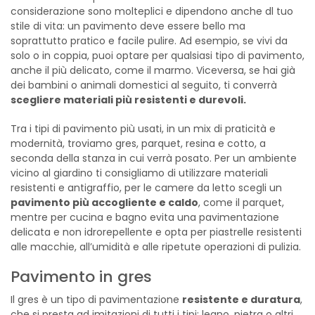
considerazione sono molteplici e dipendono anche dl tuo
stile di vita: un pavimento deve essere bello ma
soprattutto pratico e facile pulire. Ad esempio, se vivi da
solo o in coppia, puoi optare per qualsiasi tipo di pavimento,
anche il più delicato, come il marmo. Viceversa, se hai già
dei bambini o animali domestici al seguito, ti converrà
scegliere materiali più resistenti e durevoli.
Tra i tipi di pavimento più usati, in un mix di praticità e
modernità, troviamo gres, parquet, resina e cotto, a
seconda della stanza in cui verrà posato. Per un ambiente
vicino al giardino ti consigliamo di utilizzare materiali
resistenti e antigraffio, per le camere da letto scegli un
pavimento più accogliente e caldo
, come il parquet,
mentre per cucina e bagno evita una pavimentazione
delicata e non idrorepellente e opta per piastrelle resistenti
alle macchie, all’umidità e alle ripetute operazioni di pulizia.
Pavimento in gres
Il gres è un tipo di pavimentazione
resistente e duratura
,
che si presta ad imitazioni di tutti i tipi: legno, pietra o altri