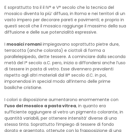
E soprattutto tra il il IV° e V° secolo che la tecnica del
mosaico diventa la più’ diffusa, in Roma e nei territori di un
vasto impero per decorare pareti e pavimenti; e proprio in
questi secoli che il mosaico raggiunge il massimo della sua
diffusione e delle sue potenzialità espressive.
I
mosaici romani
impiegavano soprattutto pietre dure,
terracotta (anche colorata) e ciottoli di forma a
parallelepipedo, dette tessere. A cominciare dalla seconda
metà del I° secolo a.C. pero, inizia a diffondersi anche l’uso
di tessere in pasta di vetro. Esse divennero prevalenti
rispetto agli altri materiali dal III° secolo d.C. in poi,
imponendosi in special modo all’interno delle prime
basiliche cristiane.
I colori a disposizione aumentarono enormemente con
l’uso del mosaico a pasta vitrea
, in quanto era
sufficiente aggiungere al vetro un pigmento colorante, in
quantità variabili, per ottenere intensità’ diverse di una
stessa tinta. Soprattutto l’impiego di tessere di fondo
dorato e argentato, ottenute con la frapposizione di una