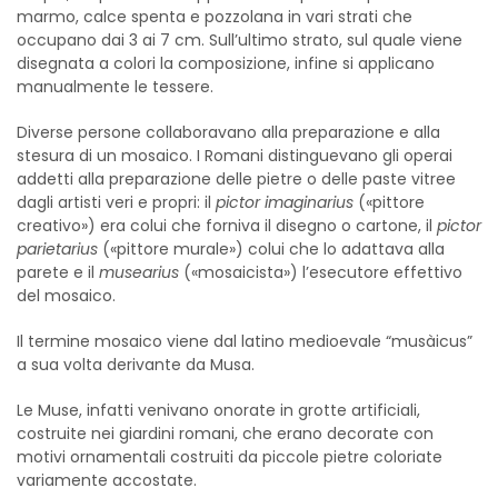
marmo, calce spenta e pozzolana in vari strati che
occupano dai 3 ai 7 cm. Sull’ultimo strato, sul quale viene
disegnata a colori la composizione, infine si applicano
manualmente le tessere.
Diverse persone collaboravano alla preparazione e alla
stesura di un mosaico. I Romani distinguevano gli operai
addetti alla preparazione delle pietre o delle paste vitree
dagli artisti veri e propri: il
pictor
imaginarius
(«pittore
creativo») era colui che forniva il disegno o cartone, il
pictor
parietarius
(«pittore murale») colui che lo adattava alla
parete e il
musearius
(«mosaicista») l’esecutore effettivo
del mosaico.
Il termine mosaico viene dal latino medioevale “musàicus”
a sua volta derivante da Musa.
Le Muse, infatti venivano onorate in grotte artificiali,
costruite nei giardini romani, che erano decorate con
motivi ornamentali costruiti da piccole pietre coloriate
variamente accostate.