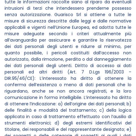
tutte le informazioni raccolte siano al riparo da eventuali
intrusioni di terzi che intendessero prenderne possesso
senza autorizzazione. Guarisco Srl si attiene a tutte le
misure di sicurezza descritte dalle leggi e dalle normative
applicabili e vigenti nell’Unione Europea, ed adotta tutte le
misure adeguate secondo i criteri attualmente più
all’avanguardia per assicurare e garantire la riservatezza
dei dati personali degli utenti e ridurre al minimo, per
quanto possibile, i pericoli costituiti dall’accesso non
autorizzato, dalla rimozione, perdita o dal danneggiamento
dei dati personali degli utenti. Diritto di accesso ai dati
personali ed altri diritti (Art. 7 D.Lgs 196/2003 –
DIR.95/46/CE): L’interessato ha diritto di ottenere la
conferma dell’esistenza o meno di dati personali che lo
riguardano, anche se non ancora registrati, e la loro
comunicazione in forma intelligibile. L’interessato ha diritto
di ottenere l’indicazione: a) dell’origine dei dati personali; b)
delle finalità e modalità del trattamento; c) della logica
applicata in caso di trattamento effettuato con l’ausilio di
strumenti elettronici; d) degli estremi identificativi del
titolare, dei responsabili e del rappresentante designato; e)
dei soggetti o delle categorie di soggetti ai quali i dati